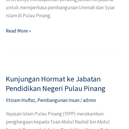
untuk memperkasa pembangunan Ummah dan Syiar
Islam di Pulau Pinang.
Read More »
Kunjungan
Hormat
Kunjungan Hormat ke Jabatan
ke
Jabatan
Pendidikan Negeri Pulau Pinang
Pendidikan
Iltizam Huffaz
,
Pembangunan Insan
/
admin
Negeri
Pulau
Yayasan Islam Pulau Pinang (YIPP) merakamkan
Pinang
penghargaan kepada Tuan Abdul Rashid bin Abdul