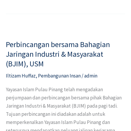
Perbincangan
bersama
Perbincangan bersama Bahagian
Bahagian
Jaringan
Jaringan Industri & Masyarakat
Industri
(BJIM), USM
&
Iltizam Huffaz
,
Pembangunan Insan
/
admin
Masyarakat
(BJIM),
Yayasan Islam Pulau Pinang telah mengadakan
USM
perjumpaan dan perbincangan bersama pihak Bahagian
Jaringan Industri & Masyarakat (BJIM) pada pagi tadi.
Tujuan perbincangan ini diadakan adalah untuk
memperkenalkan Yayasan Islam Pulau Pinang dan
seterusnya mendapatkan peluang jalinan kerjasama