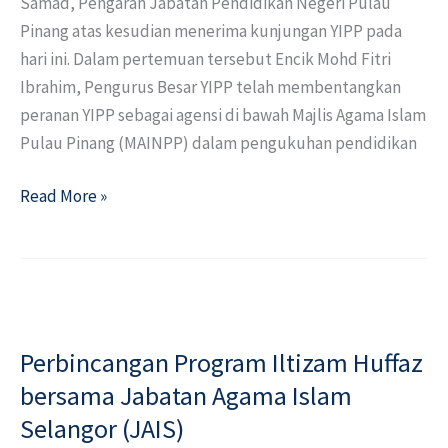
Samad, Pengarah Jabatan Pendidikan Negeri Pulau
Pinang atas kesudian menerima kunjungan YIPP pada
hari ini. Dalam pertemuan tersebut Encik Mohd Fitri
Ibrahim, Pengurus Besar YIPP telah membentangkan
peranan YIPP sebagai agensi di bawah Majlis Agama Islam
Pulau Pinang (MAINPP) dalam pengukuhan pendidikan
Read More »
Perbincangan
Program
Perbincangan Program Iltizam Huffaz
Iltizam
Huffaz
bersama Jabatan Agama Islam
bersama
Selangor (JAIS)
Jabatan