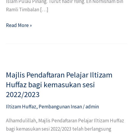
Islam Pulau Pinang. Turut hadir YBhg. En Norhisham bin
Ramli Timbalan […]
Read More »
Majlis
Pendaftaran
Majlis Pendaftaran Pelajar Iltizam
Pelajar
Iltizam
Huffaz bagi kemasukan sesi
Huffaz
2022/2023
bagi
Iltizam Huffaz
,
Pembangunan Insan
/
admin
kemasukan
sesi
Alhamdulillah, Majlis Pendaftaran Pelajar Iltizam Huffaz
2022/2023
bagi kemasukan sesi 2022/2023 telah berlangsung