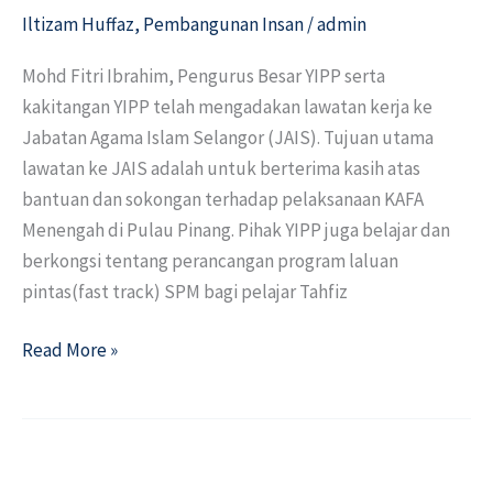
Iltizam Huffaz
,
Pembangunan Insan
/
admin
Agama
Islam
Mohd Fitri Ibrahim, Pengurus Besar YIPP serta
Selangor
kakitangan YIPP telah mengadakan lawatan kerja ke
(JAIS)
Jabatan Agama Islam Selangor (JAIS). Tujuan utama
lawatan ke JAIS adalah untuk berterima kasih atas
bantuan dan sokongan terhadap pelaksanaan KAFA
Menengah di Pulau Pinang. Pihak YIPP juga belajar dan
berkongsi tentang perancangan program laluan
pintas(fast track) SPM bagi pelajar Tahfiz
Read More »
Pembentangan