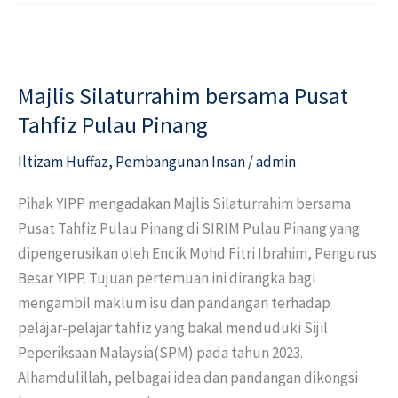
Majlis
Silaturrahim
Majlis Silaturrahim bersama Pusat
bersama
Pusat
Tahfiz Pulau Pinang
Tahfiz
Iltizam Huffaz
,
Pembangunan Insan
/
admin
Pulau
Pinang
Pihak YIPP mengadakan Majlis Silaturrahim bersama
Pusat Tahfiz Pulau Pinang di SIRIM Pulau Pinang yang
dipengerusikan oleh Encik Mohd Fitri Ibrahim, Pengurus
Besar YIPP. Tujuan pertemuan ini dirangka bagi
mengambil maklum isu dan pandangan terhadap
pelajar-pelajar tahfiz yang bakal menduduki Sijil
Peperiksaan Malaysia(SPM) pada tahun 2023.
Alhamdulillah, pelbagai idea dan pandangan dikongsi