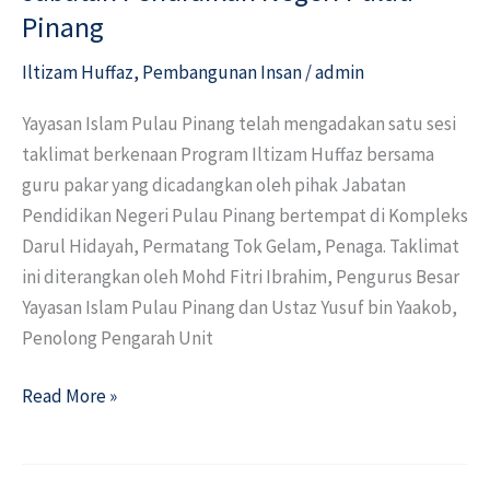
Huffaz
Pinang
bersama
Guru
Iltizam Huffaz
,
Pembangunan Insan
/
admin
Pakar
Yayasan Islam Pulau Pinang telah mengadakan satu sesi
Jabatan
taklimat berkenaan Program Iltizam Huffaz bersama
Pendidikan
guru pakar yang dicadangkan oleh pihak Jabatan
Negeri
Pendidikan Negeri Pulau Pinang bertempat di Kompleks
Pulau
Darul Hidayah, Permatang Tok Gelam, Penaga. Taklimat
Pinang
ini diterangkan oleh Mohd Fitri Ibrahim, Pengurus Besar
Yayasan Islam Pulau Pinang dan Ustaz Yusuf bin Yaakob,
Penolong Pengarah Unit
Read More »