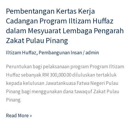
Kertas
Pembentangan Kertas Kerja
Kerja
Cadangan
Cadangan Program Iltizam Huffaz
Program
dalam Mesyuarat Lembaga Pengarah
Iltizam
Zakat Pulau Pinang
Huffaz
dalam
Iltizam Huffaz
,
Pembangunan Insan
/
admin
Mesyuarat
Peruntukan bagi pelaksanaan program Program Iltizam
Lembaga
Huffaz sebanyak RM 300,000.00 diluluskan tertakluk
Pengarah
kepada kelulusan Jawatankuasa Fatwa Negeri Pulau
Zakat
Pinang bagi menggunakan dana tawaquf Zakat Pulau
Pulau
Pinang.
Pinang
Read More »