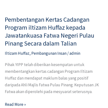
Pembentangan
Kertas
Pembentangan Kertas Cadangan
Cadangan
Program
Program iltizam Huffaz kepada
iltizam
Jawatankuasa Fatwa Negeri Pulau
Huffaz
Pinang Secara dalam Talian
kepada
Jawatankuasa
Iltizam Huffaz
,
Pembangunan Insan
/
admin
Fatwa
Pihak YIPP telah diberikan kesempatan untuk
Negeri
membentangkan kertas cadangan Program Iltizam
Pulau
Huffaz dan mendapat maklum balas yang positif
Pinang
daripada Ahli Majlis Fatwa Pulau Pinang. Keputusan JK
Secara
Fatwa akan diperolehi pada mesyuarat seterusnya.
dalam
Talian
Read More »