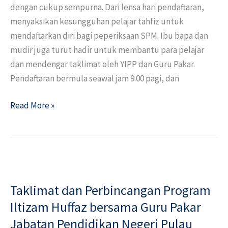
dengan cukup sempurna. Dari lensa hari pendaftaran,
menyaksikan kesungguhan pelajar tahfiz untuk
mendaftarkan diri bagi peperiksaan SPM. Ibu bapa dan
mudir juga turut hadir untuk membantu para pelajar
dan mendengar taklimat oleh YIPP dan Guru Pakar.
Pendaftaran bermula seawal jam 9.00 pagi, dan
Read More »
Taklimat
dan
Taklimat dan Perbincangan Program
Perbincangan
Program
Iltizam Huffaz bersama Guru Pakar
Iltizam
Jabatan Pendidikan Negeri Pulau