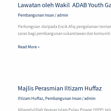
Lawatan oleh Wakil ADAB Youth Ga
Wakil
ADAB
Pembangunan Insan
/
admin
Youth
Garage
Perkongsian daripada Encik Afiq pengalaman tenta
(AYG)
saran bagi pembangunan sukarelawan dan komuniti a
ke
Baitul
Read More »
Hikmah
Majlis
Perasmian
Majlis Perasmian Iltizam Huffaz
Iltizam
Huffaz
Iltizam Huffaz
,
Pembangunan Insan
/
admin
Alhamdulillah Yayasan Islam Pulau Pinang (YIPP) te