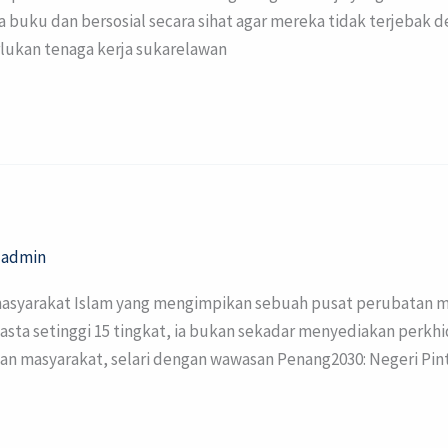
uku dan bersosial secara sihat agar mereka tidak terjebak d
lukan tenaga kerja sukarelawan
/
admin
si masyarakat Islam yang mengimpikan sebuah pusat perubatan 
sta setinggi 15 tingkat, ia bukan sekadar menyediakan perkhid
an masyarakat, selari dengan wawasan Penang2030: Negeri Pint