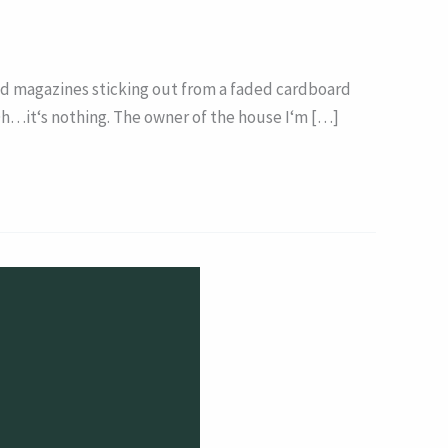
d magazines sticking out from a faded cardboard
 “Oh…it‘s nothing. The owner of the house I‘m […]