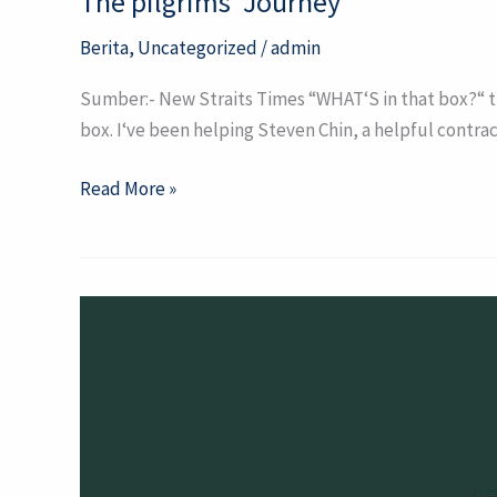
The pilgrims’ Journey
pilgrims’
Berita
,
Uncategorized
/
admin
Journey
Sumber:- New Straits Times “WHAT‘S in that box?“ 
box. I‘ve been helping Steven Chin, a helpful contrac
Read More »
Ihtifal
Sanawi
KAFA
Menengah
Pulau
Pinang
Tahun