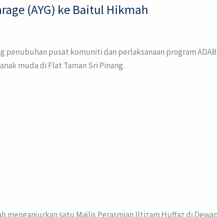
rage (AYG) ke Baitul Hikmah
ng penubuhan pusat komuniti dan perlaksanaan program ADAB 
nak muda di Flat Taman Sri Pinang.
lah menganjurkan satu Majlis Perasmian Iltizam Huffaz di Dew