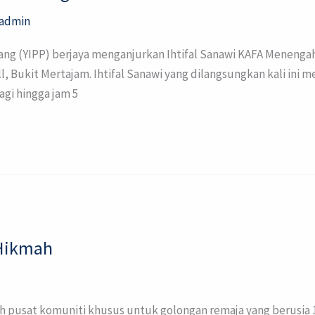
admin
inang (YIPP) berjaya menganjurkan Ihtifal Sanawi KAFA Meneng
 Bukit Mertajam. Ihtifal Sanawi yang dilangsungkan kali ini m
agi hingga jam 5
 Hikmah
 pusat komuniti khusus untuk golongan remaja yang berusia 10 