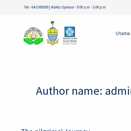
Skip
Tel:- 04-5390589 | Waktu Operasi:- 9.00 a.m - 5.00 p.m
to
content
Utama
Author name: admi
The