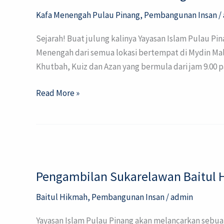
Kafa Menengah Pulau Pinang
,
Pembangunan Insan
/
Sejarah! Buat julung kalinya Yayasan Islam Pulau P
Menengah dari semua lokasi bertempat di Mydin Mall,
Khutbah, Kuiz dan Azan yang bermula dari jam 9.00 p
Read More »
Pengambilan
Sukarelawan
Pengambilan Sukarelawan Baitul
Baitul
Hikmah
Baitul Hikmah
,
Pembangunan Insan
/
admin
Yayasan Islam Pulau Pinang akan melancarkan sebuah