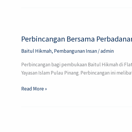
Perbincangan
Bersama
Perbincangan Bersama Perbadanan
Perbadanan
Pengurusan
Baitul Hikmah
,
Pembangunan Insan
/
admin
Taman
Sri
Perbincangan bagi pembukaan Baitul Hikmah di Flat
Pinang
Yayasan Islam Pulau Pinang. Perbincangan ini melib
Read More »
Lawatan
oleh