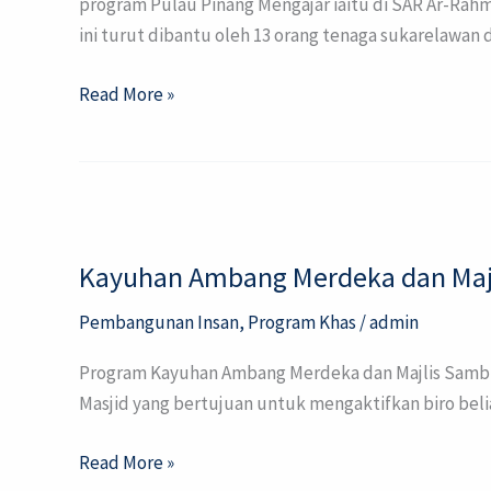
program Pulau Pinang Mengajar iaitu di SAR Ar-Ra
ini turut dibantu oleh 13 orang tenaga sukarelawan
Read More »
Kayuhan
Ambang
Kayuhan Ambang Merdeka dan Ma
Merdeka
dan
Pembangunan Insan
,
Program Khas
/
admin
Majlis
Sambutan
Program Kayuhan Ambang Merdeka dan Majlis Sambu
Ambang
Masjid yang bertujuan untuk mengaktifkan biro belia
Kemerdekaan
Khaira
Read More »
Ummah