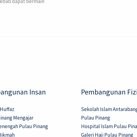
i sebab dapat bermain
angunan Insan
Pembangunan Fizi
 Huffaz
Sekolah Islam Antaraban
inang Mengajar
Pulau Pinang
enengah Pulau Pinang
Hospital Islam Pulau Pin
Hikmah
Galeri Haji Pulau Pinang