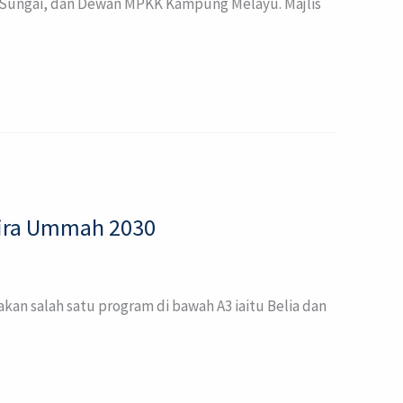
n Sungai, dan Dewan MPKK Kampung Melayu. Majlis
ira Ummah 2030
 salah satu program di bawah A3 iaitu Belia dan