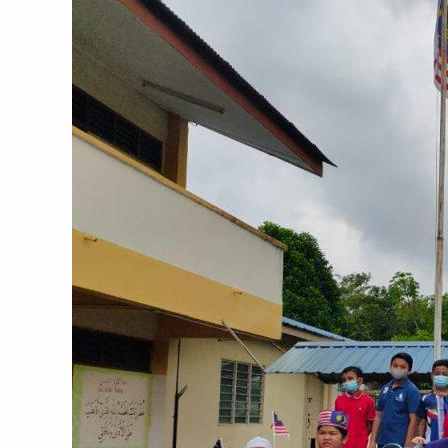
Sambutan
Kemerdekaan
Ke-
65
Tahun
2022