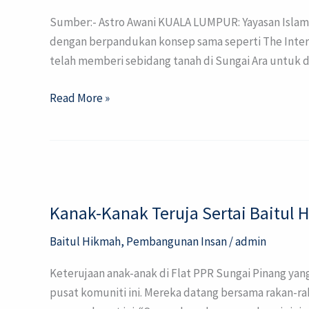
Antarabangsa
Sumber:- Astro Awani KUALA LUMPUR: Yayasan Islam
Pertama
dengan berpandukan konsep sama seperti The Interna
Di
telah memberi sebidang tanah di Sungai Ara untuk 
Pulau
Pinang
Read More »
Kanak-
Kanak
Kanak-Kanak Teruja Sertai Baitul
Teruja
Sertai
Baitul Hikmah
,
Pembangunan Insan
/
admin
Baitul
Hikmah
Keterujaan anak-anak di Flat PPR Sungai Pinang ya
pusat komuniti ini. Mereka datang bersama rakan-r