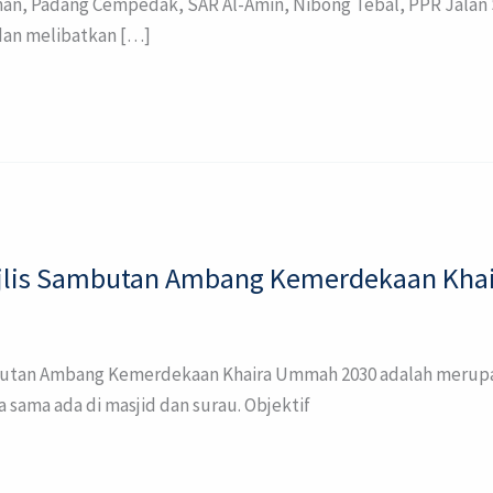
hman, Padang Cempedak, SAR Al-Amin, Nibong Tebal, PPR Jala
 dan melibatkan […]
jlis Sambutan Ambang Kemerdekaan Kha
tan Ambang Kemerdekaan Khaira Ummah 2030 adalah merupakan
 sama ada di masjid dan surau. Objektif