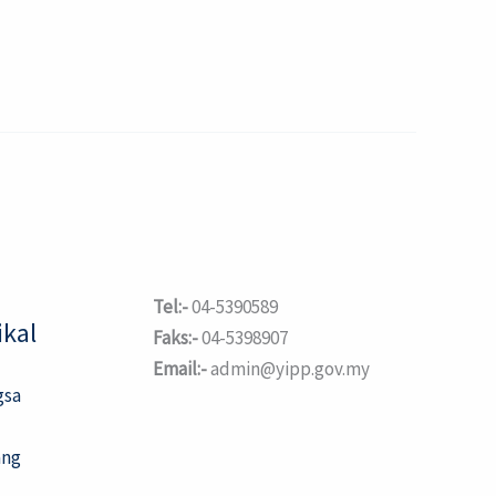
Tel:-
04-5390589
kal
Faks:-
04-5398907
Email:-
admin@yipp.gov.my
gsa
ang