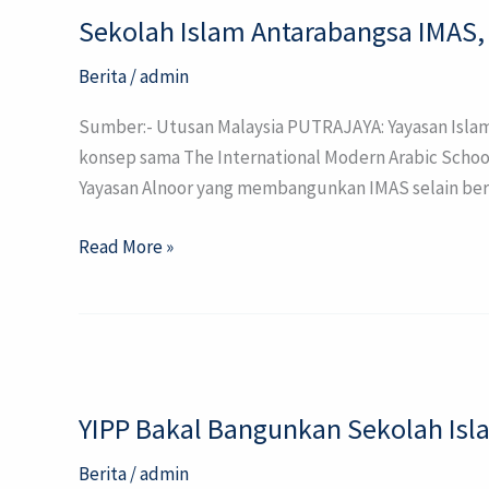
Sekolah Islam Antarabangsa IMAS, 
Antarabangsa
IMAS,
Berita
/
admin
Putrajaya
Jadi
Sumber:- Utusan Malaysia PUTRAJAYA: Yayasan Islam
Model
konsep sama The International Modern Arabic School
Sekolah
Yayasan Alnoor yang membangunkan IMAS selain be
Islam
Antarabangsa
Read More »
Pertama
di
Pulau
YIPP
Pinang
Bakal
YIPP Bakal Bangunkan Sekolah Isl
Bangunkan
Sekolah
Berita
/
admin
Islam