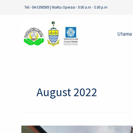
Skip
Tel:- 04-5390589 | Waktu Operasi:- 9.00 a.m - 5.00 p.m
to
content
Utama
August 2022
Majlis