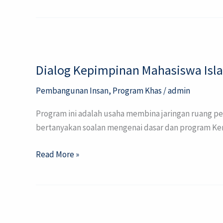
2030
Dialog
Kepimpinan
Dialog Kepimpinan Mahasiswa Isl
Mahasiswa
Islam
Pembangunan Insan
,
Program Khas
/
admin
Pulau
Pinang
Program ini adalah usaha membina jaringan ruang
bertanyakan soalan mengenai dasar dan program Ker
Read More »
Sekolah
Islam