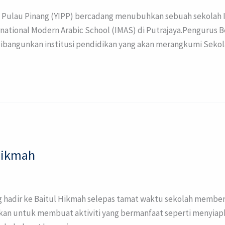
 Pulau Pinang (YIPP) bercadang menubuhkan sebuah sekolah I
tional Modern Arabic School (IMAS) di Putrajaya.Pengurus Bes
dibangunkan institusi pendidikan yang akan merangkumi Seko
 Hikmah
ng hadir ke Baitul Hikmah selepas tamat waktu sekolah memb
akan untuk membuat aktiviti yang bermanfaat seperti menyia