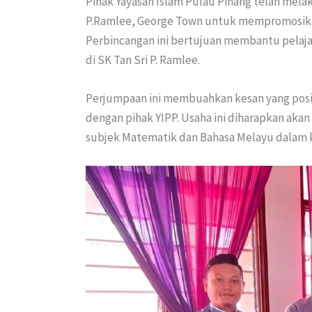
Pihak Yayasan Islam Pulau Pinang telah mel
P.Ramlee, George Town untuk mempromosikan
Perbincangan ini bertujuan membantu pelaj
di SK Tan Sri P. Ramlee.
Perjumpaan ini membuahkan kesan yang posi
dengan pihak YIPP. Usaha ini diharapkan ak
subjek Matematik dan Bahasa Melayu dalam 