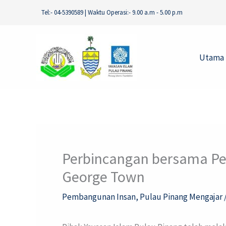
Skip
Tel:- 04-5390589 | Waktu Operasi:- 9.00 a.m - 5.00 p.m
to
content
Utama
Perbincangan bersama Pen
George Town
Pembangunan Insan
,
Pulau Pinang Mengajar