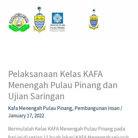
Skip
to
content
Pelaksanaan Kelas KAFA
Menengah Pulau Pinang dan
Ujian Saringan
Kafa Menengah Pulau Pinang
,
Pembangunan Insan
/
January 17, 2022
Bermulalah Kelas KAFA Menengah Pulau Pinang pada
hari ini di setiap 11 buah lokasi KAFA Menengah seluruh